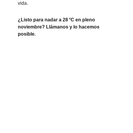
vida.
¿Listo para nadar a 28 °C en pleno 
noviembre? Llámanos y lo hacemos 
posible.
CALIDAD, INNOVACIÓN, CONFIANZA
Expertos en piscinas y desarrollos 