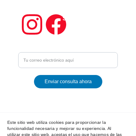
hídricos exclusivos.
Síguenos en redes
Introduce tu correo electrónico
Enviar consulta ahora
atencionalcliente@corralolivingthepools.es
© 2025. CORRALO SL .All rights reserved.
Este sitio web utiliza cookies para proporcionar la
funcionalidad necesaria y mejorar su experiencia. Al
utilizar este sitio web, aceptas el uso que hacemos de las
Aviso Legal y Privacidad