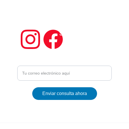
CALIDAD, INNOVACIÓN, CONFIANZA
Expertos en piscinas y desarrollos 
hídricos exclusivos.
Síguenos en redes
Introduce tu correo electrónico
Enviar consulta ahora
atencionalcliente@corralolivingthepools.es
© 2025. CORRALO SL .All rights reserved.